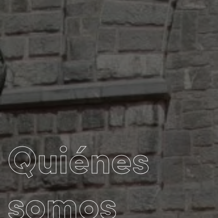
Quiénes
somos