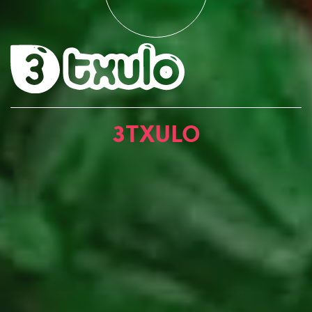
3TXULO