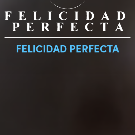
FELICIDAD PERFECTA