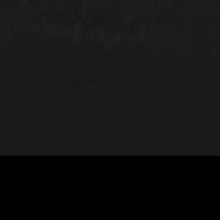
COMEDIA
Semanal
edia de h