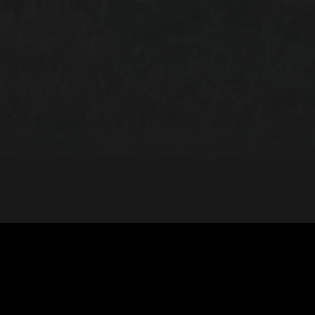
45
MIN.
umor