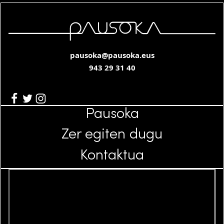
pausoka@pausoka.eus
943 29 31 40
Pausoka
Zer egiten dugu
Kontaktua