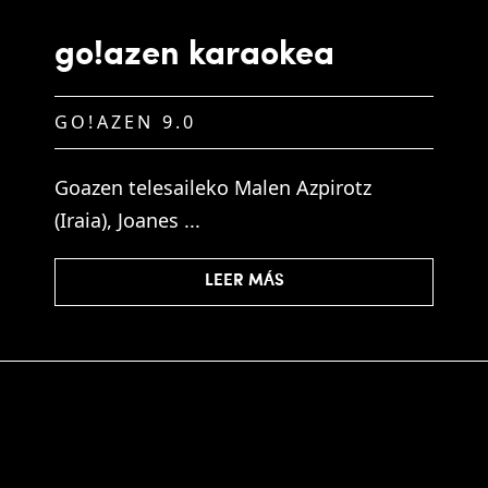
go!azen karaokea
GO!AZEN 9.0
Goazen telesaileko Malen Azpirotz
(Iraia), Joanes ...
LEER MÁS