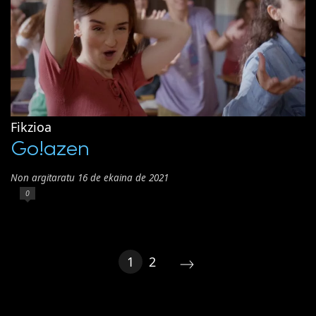
Fikzioa
Go!azen
Non argitaratu 16 de ekaina de 2021
0
1
2