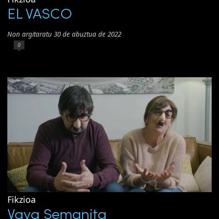
EL VASCO
Non argitaratu 30 de abuztua de 2022
0
Fikzioa
Vaya Semanita