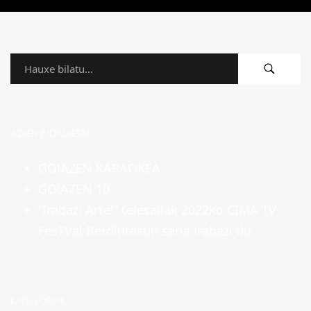
AZKEN BIDALKETAK
GO!AZEN KARAOKEA
GO!AZEN 10
“Irabazi Arte!” telesailak 2022ko CIMA TV
FesTVal Berdintasun saria irabazi du
KATEGORIAK