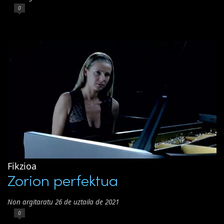
0
Fikzioa
Zorion perfektua
Non argitaratu 26 de uztaila de 2021
0