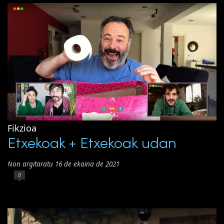
Fikzioa
Etxekoak + Etxekoak udan
Non argitaratu 16 de ekaina de 2021
0