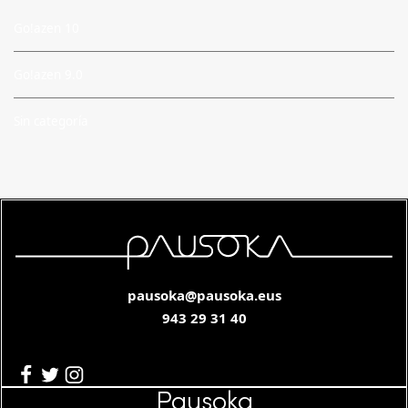
Go!azen 10
Go!azen 9.0
Sin categoría
pausoka@pausoka.eus
943 29 31 40
Pausoka